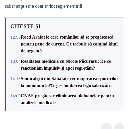
substanțe este doar strict reglementată.
CITEȘTE ȘI
Raed Arafat le cere românilor să se pregătească
12:53
pentru pene de curent. Ce trebuie să conțină kitul
de urgență
Realitatea medicală cu Nicole Păcuraru: De ce
10:04
reacționăm impulsiv și apoi regretăm?
Sindicaliștii din Sănătate cer majorarea sporurilor
14:15
la minimum 50% și schimbarea legii salarizării
CNAS pregătește eliminarea plafoanelor pentru
14:09
analizele medicale