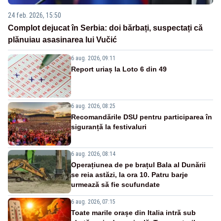
24 feb. 2026, 15:50
Complot dejucat în Serbia: doi bărbați, suspectați că
plănuiau asasinarea lui Vučić
6 aug. 2026, 09:11
Report uriaș la Loto 6 din 49
6 aug. 2026, 08:25
Recomandările DSU pentru participarea în
siguranță la festivaluri
6 aug. 2026, 08:14
Operațiunea de pe brațul Bala al Dunării
se reia astăzi, la ora 10. Patru barje
urmează să fie scufundate
6 aug. 2026, 07:15
Toate marile orașe din Italia intră sub