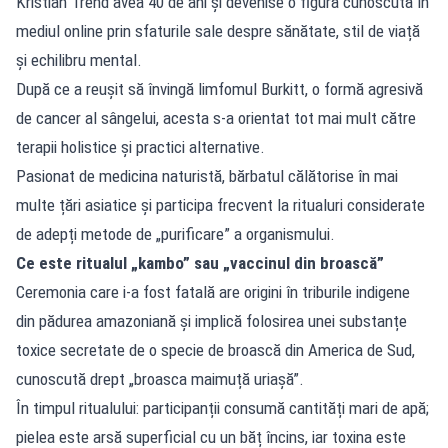
Kristian Trend avea 40 de ani și devenise o figură cunoscută în
mediul online prin sfaturile sale despre sănătate, stil de viață
și echilibru mental.
După ce a reușit să învingă limfomul Burkitt, o formă agresivă
de cancer al sângelui, acesta s-a orientat tot mai mult către
terapii holistice și practici alternative.
Pasionat de medicina naturistă, bărbatul călătorise în mai
multe țări asiatice și participa frecvent la ritualuri considerate
de adepți metode de „purificare” a organismului.
Ce este ritualul „kambo” sau „vaccinul din broască”
Ceremonia care i-a fost fatală are origini în triburile indigene
din pădurea amazoniană și implică folosirea unei substanțe
toxice secretate de o specie de broască din America de Sud,
cunoscută drept „broasca maimuță uriașă”.
În timpul ritualului: participanții consumă cantități mari de apă;
pielea este arsă superficial cu un băț încins, iar toxina este