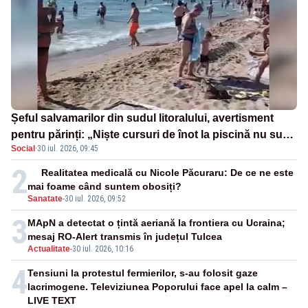
Șeful salvamarilor din sudul litoralului, avertisment
pentru părinți: „Niște cursuri de înot la piscină nu sunt
Social
·
30 iul. 2026, 09:45
suficiente”
2
Realitatea medicală cu Nicole Păcuraru: De ce ne este
mai foame când suntem obosiți?
Sanatate
-
30 iul. 2026, 09:52
3
MApN a detectat o țintă aeriană la frontiera cu Ucraina;
mesaj RO-Alert transmis în județul Tulcea
Actualitate
-
30 iul. 2026, 10:16
4
Tensiuni la protestul fermierilor, s-au folosit gaze
lacrimogene. Televiziunea Poporului face apel la calm –
LIVE TEXT