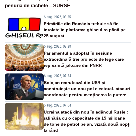
penuria de rachete – SURSE
6 aug. 2026, 08:35
Primăriile din România trebuie să fie
înrolate în platforma ghiseul.ro până pe
25 august
6 aug. 2026, 08:28
Parlamentul a adoptat în sesiune
extraordinară trei proiecte de lege care
reprezintă jaloane din PNRR
6 aug. 2026, 07:34
Bolojan recrutează din USR și
construiește un nou pol electoral: atacuri
coordonate pentru menținerea la putere
6 aug. 2026, 07:04
Ucraina atacă din nou în adâncul Rusiei:
rafinăria cu o capacitate de 15 milioane
de tone de petrol pe an, vizată două nopți
la rând