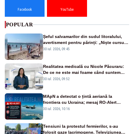
Facebook
YouTube
POPULAR
Șeful salvamarilor din sudul litoralului,
avertisment pentru părinți: „Niște cursuri
de înot la piscină nu sunt suficiente”
30 iul. 2026, 09:45
Realitatea medicală cu Nicole Păcuraru:
De ce ne este mai foame când suntem
obosiți?
30 iul. 2026, 09:52
MApN a detectat o țintă aeriană la
frontiera cu Ucraina; mesaj RO-Alert
transmis în județul Tulcea
30 iul. 2026, 10:16
Tensiuni la protestul fermierilor, s-au
folosit gaze lacrimogene. Televiziunea