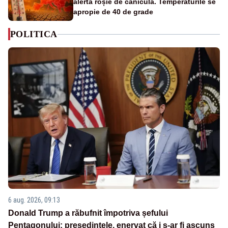
alertă roșie de caniculă. Temperaturile se
apropie de 40 de grade
POLITICA
6 aug. 2026, 09:13
Donald Trump a răbufnit împotriva șefului
Pentagonului: președintele, enervat că i s-ar fi ascuns