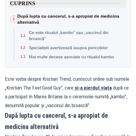
CUPRINS
După lupta cu cancerul, s-a apropiat de medicina
1
alternativă
Ce este ritualul „kambo” sau „vaccinul din
1.1
broască”
Specialiștii avertizează asupra pericolelor
1.2
Mai multe decese asociate cu ritualul kambo
1.3
Este vorba despre Kristian Trend, cunoscut online sub numele
„Kristian The Feel Good Guy”, care
și-a pierdut viața
după ce
a participat în Marea Britanie la o ceremonie numită „kambo”,
denumită popular și „vaccinul din broască”.
După lupta cu cancerul, s-a apropiat de
medicina alternativă