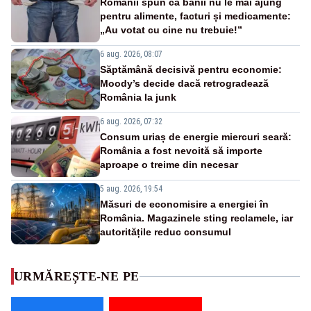
Românii spun că banii nu le mai ajung
pentru alimente, facturi și medicamente:
„Au votat cu cine nu trebuie!”
6 aug. 2026, 08:07
Săptămână decisivă pentru economie:
Moody’s decide dacă retrogradează
România la junk
6 aug. 2026, 07:32
Consum uriaș de energie miercuri seară:
România a fost nevoită să importe
aproape o treime din necesar
5 aug. 2026, 19:54
Măsuri de economisire a energiei în
România. Magazinele sting reclamele, iar
autoritățile reduc consumul
URMĂREȘTE-NE PE