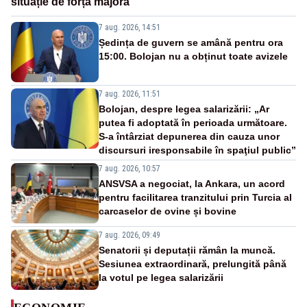
situație de forță majoră”
7 aug. 2026, 14:51
Ședința de guvern se amână pentru ora
15:00. Bolojan nu a obținut toate avizele
7 aug. 2026, 11:51
Bolojan, despre legea salarizării: „Ar
putea fi adoptată în perioada următoare.
S-a întârziat depunerea din cauza unor
discursuri iresponsabile în spaţiul public”
7 aug. 2026, 10:57
ANSVSA a negociat, la Ankara, un acord
pentru facilitarea tranzitului prin Turcia al
carcaselor de ovine și bovine
7 aug. 2026, 09:49
Senatorii și deputații rămân la muncă.
Sesiunea extraordinară, prelungită până
la votul pe legea salarizării