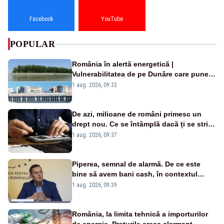
Facebook
YouTube
POPULAR
România în alertă energetică |
Vulnerabilitatea de pe Dunăre care pune
în pericol Centrala Cernavodă era
1 aug. 2026, 09:32
cunoscută de pe vremea lui Ceaușescu
De azi, milioane de români primesc un
drept nou. Ce se întâmplă dacă ți se strică
un produs
1 aug. 2026, 09:37
Piperea, semnal de alarmă. De ce este
bine să avem bani cash, în contextul
alertei energetice?
1 aug. 2026, 09:39
România, la limita tehnică a importurilor