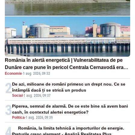
România în alertă energetică | Vulnerabilitatea de pe
Dunăre care pune în pericol Centrala Cernavodă era
Economie
·
1 aug. 2026, 09:32
cunoscută de pe vremea lui Ceaușescu
2
De azi, milioane de români primesc un drept nou. Ce se
întâmplă dacă ți se strică un produs
Social
-
1 aug. 2026, 09:37
3
Piperea, semnal de alarmă. De ce este bine să avem bani
cash, în contextul alertei energetice?
Politica
-
1 aug. 2026, 09:39
4
România, la limita tehnică a importurilor de energie.
Prețurile cresc alarmant - Analiză Realitatea Plus