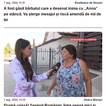
7 aug. 2026, 15:01
Realitatea de Neamt
A fost găsit bărbatul care a desenat inima cu „Anna”
pe stâncă. Va șterge mesajul și riscă amendă de mii de
lei
7 aug. 2026, 14:34
Stoica Marian
Dramă uriașă! Seniorii României, între pensii mici și