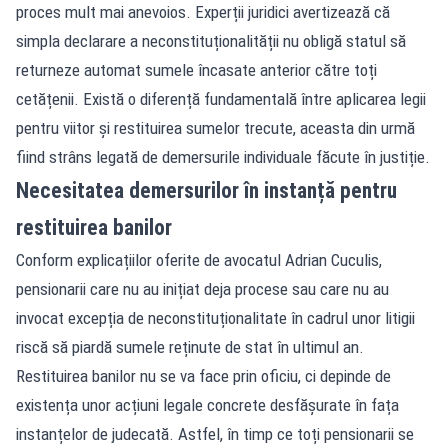
proces mult mai anevoios. Experții juridici avertizează că
simpla declarare a neconstituționalității nu obligă statul să
returneze automat sumele încasate anterior către toți
cetățenii. Există o diferență fundamentală între aplicarea legii
pentru viitor și restituirea sumelor trecute, aceasta din urmă
fiind strâns legată de demersurile individuale făcute în justiție.
Necesitatea demersurilor în instanță pentru
restituirea banilor
Conform explicațiilor oferite de avocatul Adrian Cuculis,
pensionarii care nu au inițiat deja procese sau care nu au
invocat excepția de neconstituționalitate în cadrul unor litigii
riscă să piardă sumele reținute de stat în ultimul an.
Restituirea banilor nu se va face prin oficiu, ci depinde de
existența unor acțiuni legale concrete desfășurate în fața
instanțelor de judecată. Astfel, în timp ce toți pensionarii se