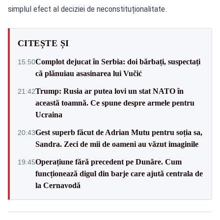
simplul efect al deciziei de neconstituționalitate.
CITEȘTE ȘI
Complot dejucat în Serbia: doi bărbați, suspectați
15:50
că plănuiau asasinarea lui Vučić
Trump: Rusia ar putea lovi un stat NATO în
21:42
această toamnă. Ce spune despre armele pentru
Ucraina
Gest superb făcut de Adrian Mutu pentru soția sa,
20:43
Sandra. Zeci de mii de oameni au văzut imaginile
Operațiune fără precedent pe Dunăre. Cum
19:45
funcționează digul din barje care ajută centrala de
la Cernavodă