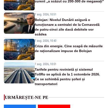
curent „a scăzut cu 200-300 de megawați”
7 aug. 2026, 10:51
Bolojan: Nivelul Dunării asigură o
funcționare a centralei de la Cernavodă
de patru-cinci zile dacă debitele vor
scădea
7 aug. 2026, 10:43
Criza din energie. Cine scapă de măsurile
de raționalizare impuse de Bolojan
7 aug. 2026, 10:01
Tarifele pentru rovinietă și sistemul
TollRo se aplică de la 1 octombrie 2026.
Ce se schimbă pentru șoferi și
transportatori
URMĂREȘTE-NE PE