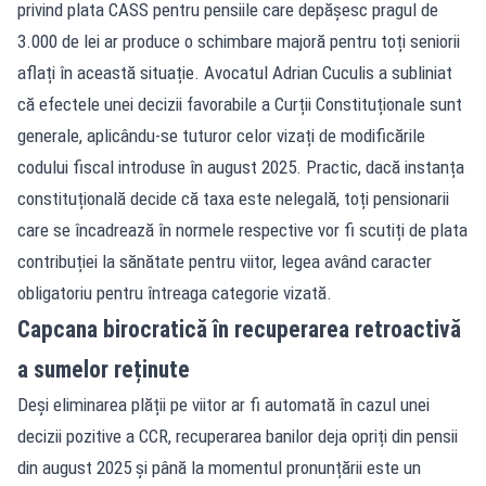
privind plata CASS pentru pensiile care depășesc pragul de
3.000 de lei ar produce o schimbare majoră pentru toți seniorii
aflați în această situație. Avocatul Adrian Cuculis a subliniat
că efectele unei decizii favorabile a Curții Constituționale sunt
generale, aplicându-se tuturor celor vizați de modificările
codului fiscal introduse în august 2025. Practic, dacă instanța
constituțională decide că taxa este nelegală, toți pensionarii
care se încadrează în normele respective vor fi scutiți de plata
contribuției la sănătate pentru viitor, legea având caracter
obligatoriu pentru întreaga categorie vizată.
Capcana birocratică în recuperarea retroactivă
a sumelor reținute
Deși eliminarea plății pe viitor ar fi automată în cazul unei
decizii pozitive a CCR, recuperarea banilor deja opriți din pensii
din august 2025 și până la momentul pronunțării este un