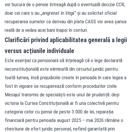
vor bucura de o pensie întreagă după o eventuală decizie CCR,
doar cei care s-au „angrenat în litigii” și au solicitat oficial
recuperarea sumelor ce derivau din plata CASS vor avea șansa
reală de a vedea acei bani înapoi în conturi.
Clarificări privind aplicabilitatea generală a legii
versus acțiunile individuale
Este esențial ca pensionarii să înțeleagă că o lege declarată
neconstituțională este eliminată din circuitul juridic pentru
toată lumea, însă prejudiciile create în perioada în care legea a
fost în vigoare se recuperează conform procedurilor civile.
Mesajul transmis de specialiști este unul de prudență: deși
victoria la Curtea Constituțională ar fi una colectivă pentru
categoria celor cu pensii de peste 3.000 de lei, reparația
financiară pentru perioada august 2025 – mai 2026 rămâne o
chestiune de efort juridic personal, nefiind garantată prin