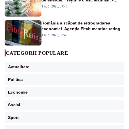
de energie. Prețurile cresc alarmant -
Analiză Realitatea Plus
1 aug. 2026, 09:46
România a scăpat de retrogradarea
economiei. Agenția Fitch menține ratingul
„BBB-” cu perspectivă negativă
1 aug. 2026, 06:48
CATEGORII POPULARE
Actualitate
Politica
Economie
Social
Sport