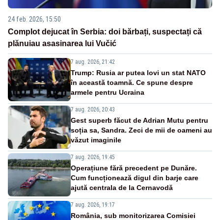
24 feb. 2026, 15:50
Complot dejucat în Serbia: doi bărbați, suspectați că
plănuiau asasinarea lui Vučić
7 aug. 2026, 21:42
Trump: Rusia ar putea lovi un stat NATO
în această toamnă. Ce spune despre
armele pentru Ucraina
7 aug. 2026, 20:43
Gest superb făcut de Adrian Mutu pentru
soția sa, Sandra. Zeci de mii de oameni au
văzut imaginile
7 aug. 2026, 19:45
Operațiune fără precedent pe Dunăre.
Cum funcționează digul din barje care
ajută centrala de la Cernavodă
7 aug. 2026, 19:17
România, sub monitorizarea Comisiei