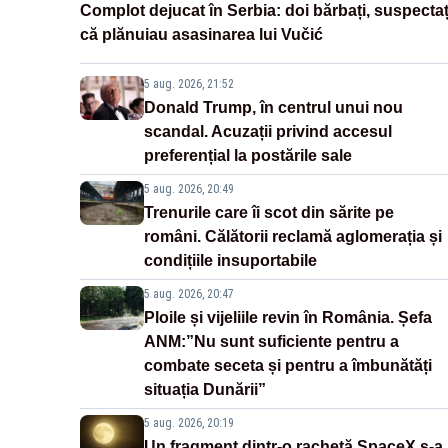
Complot dejucat în Serbia: doi bărbați, suspectaț
că plănuiau asasinarea lui Vučić
5 aug. 2026, 21:52
Donald Trump, în centrul unui nou
scandal. Acuzații privind accesul
preferențial la postările sale
5 aug. 2026, 20:49
Trenurile care îi scot din sărite pe
români. Călătorii reclamă aglomerația și
condițiile insuportabile
5 aug. 2026, 20:47
Ploile și vijeliile revin în România. Șefa
ANM:”Nu sunt suficiente pentru a
combate seceta și pentru a îmbunătăți
situația Dunării”
5 aug. 2026, 20:19
Un fragment dintr-o rachetă SpaceX s-a