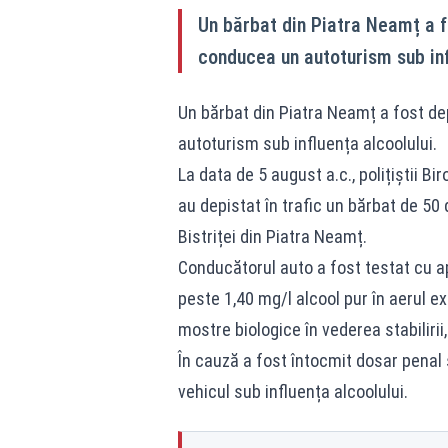
Un bărbat din Piatra Neamț a fo
conducea un autoturism sub inf
Un bărbat din Piatra Neamț a fost dep
autoturism sub influența alcoolului.
La data de 5 august a.c., polițiștii Bi
au depistat în trafic un bărbat de 50
Bistriței din Piatra Neamț.
Conducătorul auto a fost testat cu ap
peste 1,40 mg/l alcool pur în aerul ex
mostre biologice în vederea stabilirii,
În cauză a fost întocmit dosar penal 
vehicul sub influența alcoolului.