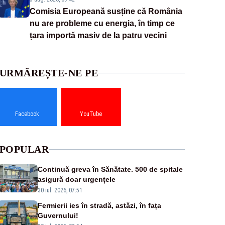
Comisia Europeană susține că România
nu are probleme cu energia, în timp ce
țara importă masiv de la patru vecini
URMĂREȘTE-NE PE
Facebook
YouTube
POPULAR
Continuă greva în Sănătate. 500 de spitale
asigură doar urgențele
30 iul. 2026, 07:51
Fermierii ies în stradă, astăzi, în fața
Guvernului!