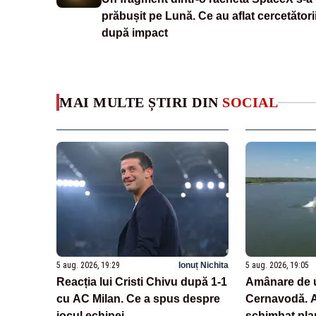
prăbușit pe Lună. Ce au aflat cercetători
după impact
MAI MULTE ȘTIRI DIN
SOCIAL
5 aug. 2026, 19:29
Ionuț Nichita
5 aug. 2026, 19:05
Reacția lui Cristi Chivu după 1-1
Amânare de u
cu AC Milan. Ce a spus despre
Cernavodă. Au
jocul echipei
schimbat pla