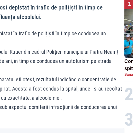
1
st depistat în trafic de polițiști în timp ce
luența alcoolului.
istat în trafic de polițiști în timp ce conducea un
roului Rutier din cadrul Poliției municipiului Piatra Neamț
 de ani, în timp ce conducea un autoturism pe strada
Con
spi
Sana
aratul etilotest, rezultatul indicând o concentrație de
pirat. Acesta a fost condus la spital, unde i s-au recoltat
 cu exactitate, a alcoolemiei.
sub aspectul comiterii infracțiunii de conducerea unui