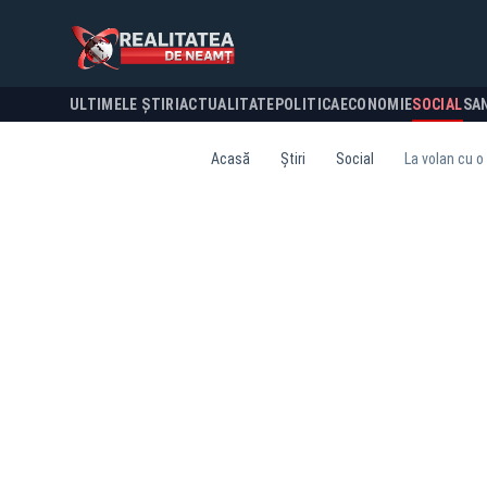
ULTIMELE ȘTIRI
ACTUALITATE
POLITICA
ECONOMIE
SOCIAL
SA
Acasă
Știri
Social
La volan cu o