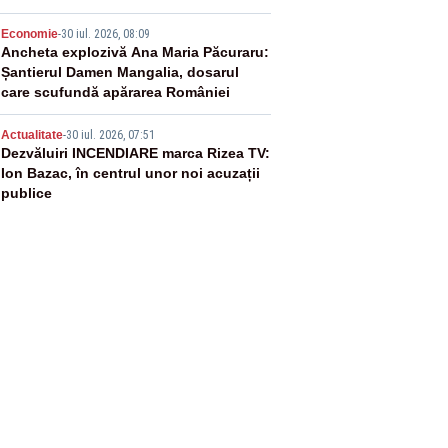
4
Economie
-
30 iul. 2026, 08:09
Ancheta explozivă Ana Maria Păcuraru:
Șantierul Damen Mangalia, dosarul
care scufundă apărarea României
5
Actualitate
-
30 iul. 2026, 07:51
Dezvăluiri INCENDIARE marca Rizea TV:
Ion Bazac, în centrul unor noi acuzații
publice