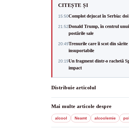
CITEȘTE ȘI
Complot dejucat în Serbia: doi 
15:50
Donald Trump, în centrul unui n
21:52
postările sale
Trenurile care îi scot din sărit
20:49
insuportabile
Un fragment dintr-o rachetă Sp
20:19
impact
Distribuie articolul
Mai multe articole despre
alcool
Neamt
alcoolemie
pol