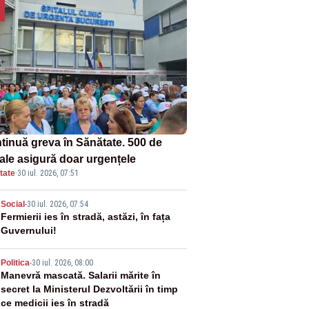
tinuă greva în Sănătate. 500 de
tale asigură doar urgențele
tate
·
30 iul. 2026, 07:51
2
Social
-
30 iul. 2026, 07:54
Fermierii ies în stradă, astăzi, în fața
Guvernului!
3
Politica
-
30 iul. 2026, 08:00
Manevră mascată. Salarii mărite în
secret la Ministerul Dezvoltării în timp
ce medicii ies în stradă