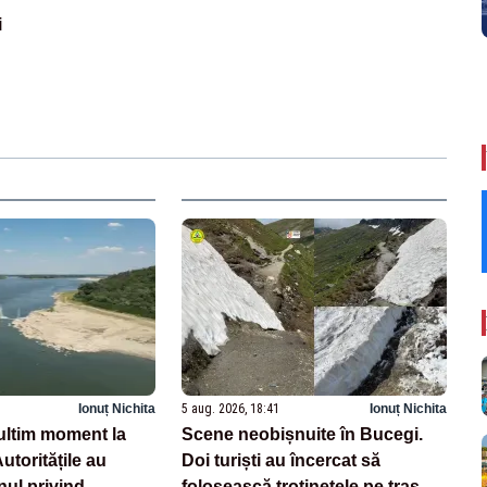
i
Ionuț Nichita
5 aug. 2026, 18:41
Ionuț Nichita
ltim moment la
Scene neobișnuite în Bucegi.
toritățile au
Doi turiști au încercat să
nul privind
folosească trotinetele pe traseul