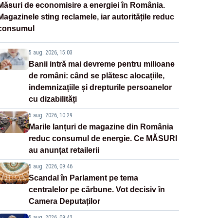
Măsuri de economisire a energiei în România.
Magazinele sting reclamele, iar autoritățile reduc
consumul
5 aug. 2026, 15:03
Banii intră mai devreme pentru milioane
de români: când se plătesc alocațiile,
indemnizațiile și drepturile persoanelor
cu dizabilități
5 aug. 2026, 10:29
Marile lanțuri de magazine din România
reduc consumul de energie. Ce MĂSURI
au anunțat retailerii
5 aug. 2026, 09:46
Scandal în Parlament pe tema
centralelor pe cărbune. Vot decisiv în
Camera Deputaților
5 aug. 2026, 09:42