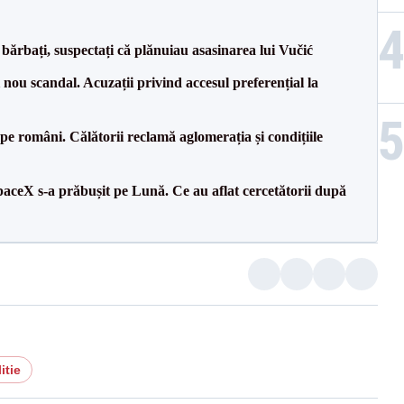
bărbați, suspectați că plănuiau asasinarea lui Vučić
ou scandal. Acuzații privind accesul preferențial la
e pe români. Călătorii reclamă aglomerația și condițiile
aceX s-a prăbușit pe Lună. Ce au aflat cercetătorii după
itie