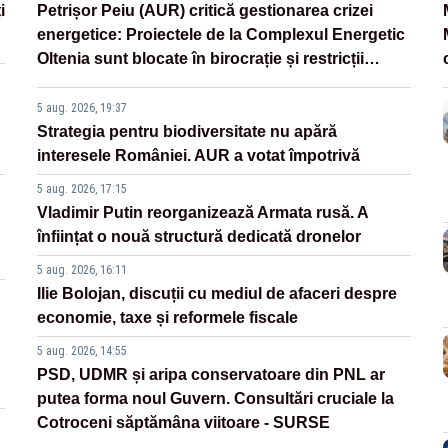
i
Petrișor Peiu (AUR) critică gestionarea crizei
energetice: Proiectele de la Complexul Energetic
Oltenia sunt blocate în birocrație și restricții
legislative
5 aug. 2026, 19:37
Strategia pentru biodiversitate nu apără
interesele României. AUR a votat împotrivă
5 aug. 2026, 17:15
Vladimir Putin reorganizează Armata rusă. A
înființat o nouă structură dedicată dronelor
5 aug. 2026, 16:11
Ilie Bolojan, discuții cu mediul de afaceri despre
economie, taxe și reformele fiscale
5 aug. 2026, 14:55
PSD, UDMR și aripa conservatoare din PNL ar
putea forma noul Guvern. Consultări cruciale la
Cotroceni săptămâna viitoare - SURSE