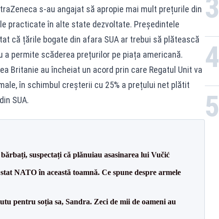
AstraZeneca s-au angajat să apropie mai mult prețurile din
 practicate în alte state dezvoltate. Președintele
at că țările bogate din afara SUA ar trebui să plătească
 a permite scăderea prețurilor pe piața americană.
rea Britanie au încheiat un acord prin care Regatul Unit va
male, în schimbul creșterii cu 25% a prețului net plătit
din SUA.
bărbați, suspectați că plănuiau asasinarea lui Vučić
 stat NATO în această toamnă. Ce spune despre armele
tu pentru soția sa, Sandra. Zeci de mii de oameni au