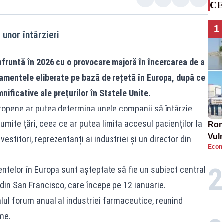
CE
1
unor întârzieri
fruntă în 2026 cu o provocare majoră în încercarea de a
camentele eliberate pe bază de rețetă în Europa, după ce
ificative ale prețurilor în Statele Unite.
uropene ar putea determina unele companii să întârzie
ite țări, ceea ce ar putea limita accesul pacienților la
Rom
Vul
estitori, reprezentanți ai industriei și un director din
Econ
pun
cun
ntelor în Europa sunt așteptate să fie un subiect central
din San Francisco, care începe pe 12 ianuarie.
lul forum anual al industriei farmaceutice, reunind
ume.