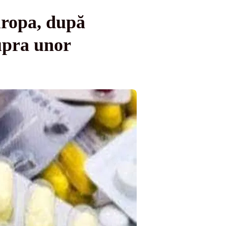
uropa, după
upra unor