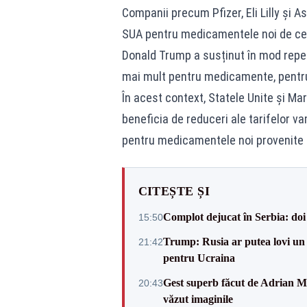
Companii precum Pfizer, Eli Lilly și 
SUA pentru medicamentele noi de cele
Donald Trump a susținut în mod repet
mai mult pentru medicamente, pentru
În acest context, Statele Unite și Ma
beneficia de reduceri ale tarifelor va
pentru medicamentele noi provenite 
CITEȘTE ȘI
Complot dejucat în Serbia: doi 
15:50
Trump: Rusia ar putea lovi un
21:42
pentru Ucraina
Gest superb făcut de Adrian Mu
20:43
văzut imaginile