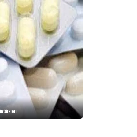
ntârzieri