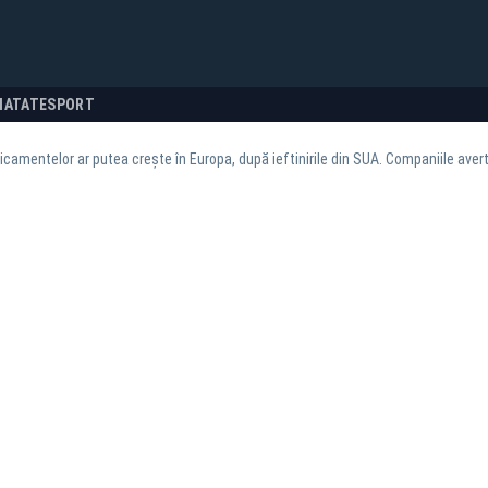
NATATE
SPORT
icamentelor ar putea crește în Europa, după ieftinirile din SUA. Companiile avert