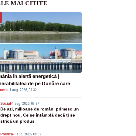
LE MAI CITITE
ânia în alertă energetică |
nerabilitatea de pe Dunăre care
omie
·
1 aug. 2026, 09:32
e în pericol Centrala Cernavodă era
oscută de pe vremea lui Ceaușescu
2
Social
-
1 aug. 2026, 09:37
De azi, milioane de români primesc un
drept nou. Ce se întâmplă dacă ți se
strică un produs
Politica
-
1 aug. 2026, 09:39