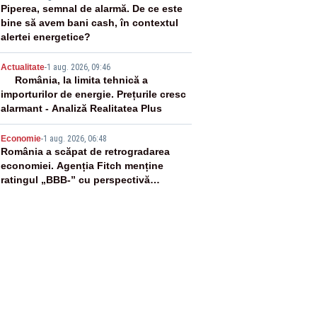
3
Piperea, semnal de alarmă. De ce este
bine să avem bani cash, în contextul
alertei energetice?
4
Actualitate
-
1 aug. 2026, 09:46
România, la limita tehnică a
importurilor de energie. Prețurile cresc
alarmant - Analiză Realitatea Plus
5
Economie
-
1 aug. 2026, 06:48
România a scăpat de retrogradarea
economiei. Agenția Fitch menține
ratingul „BBB-” cu perspectivă
negativă