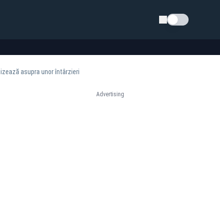
Schimba tema
izează asupra unor întârzieri
Advertising