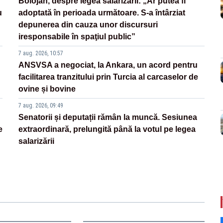
Bolojan, despre legea salarizării: „Ar putea fi
u
adoptată în perioada următoare. S-a întârziat
depunerea din cauza unor discursuri
iresponsabile în spaţiul public”
7 aug. 2026, 10:57
ANSVSA a negociat, la Ankara, un acord pentru
facilitarea tranzitului prin Turcia al carcaselor de
ovine și bovine
7 aug. 2026, 09:49
Senatorii și deputații rămân la muncă. Sesiunea
e
extraordinară, prelungită până la votul pe legea
salarizării