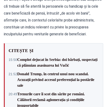
că trebuie să fie atentă la persoanele cu handicap și la cele
care beneficiază de pensii, întrucât „de acolo vin banii”,
afirmație care, în contextul celorlalte probe administrate,
constituie un indiciu relevant cu privire la preocuparea
inculpatului pentru veniturile generate de beneficiari.
CITEȘTE ȘI
Complot dejucat în Serbia: doi bărbați, suspectați
15:50
că plănuiau asasinarea lui Vučić
Donald Trump, în centrul unui nou scandal.
21:52
Acuzații privind accesul preferențial la postările
sale
Trenurile care îi scot din sărite pe români.
20:49
Călătorii reclamă aglomerația și condițiile
insuportabile