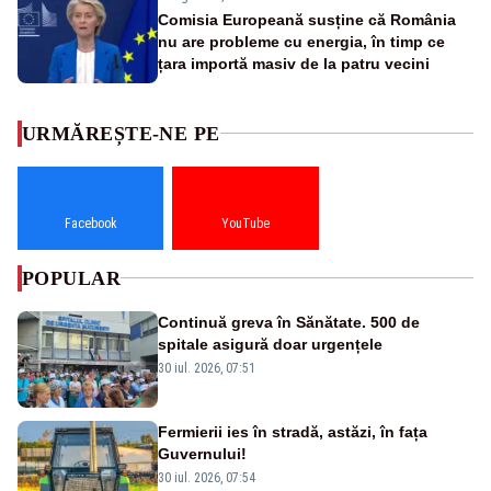
Comisia Europeană susține că România
nu are probleme cu energia, în timp ce
țara importă masiv de la patru vecini
URMĂREȘTE-NE PE
Facebook
YouTube
POPULAR
Continuă greva în Sănătate. 500 de
spitale asigură doar urgențele
30 iul. 2026, 07:51
Fermierii ies în stradă, astăzi, în fața
Guvernului!
30 iul. 2026, 07:54