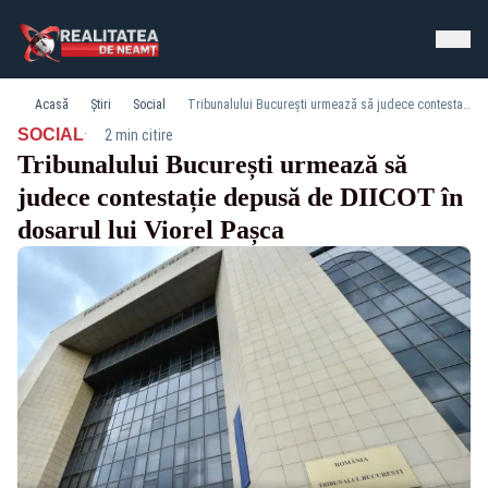
Acasă
Știri
Social
Tribunalului București urmează să judece contestație depusă de DIICOT în dosarul lui Viorel Pașca
·
SOCIAL
2 min citire
Tribunalului București urmează să
judece contestație depusă de DIICOT în
dosarul lui Viorel Pașca