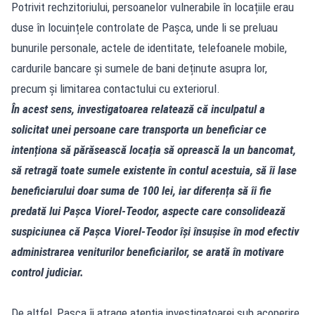
Potrivit rechzitoriului, persoanelor vulnerabile în locațiile erau
duse în locuințele controlate de Pașca, unde li se preluau
bunurile personale, actele de identitate, telefoanele mobile,
cardurile bancare și sumele de bani deținute asupra lor,
precum și limitarea contactului cu exteriorul.
În acest sens, investigatoarea relatează că inculpatul a
solicitat unei persoane care transporta un beneficiar ce
intenționa să părăsească locația să oprească la un bancomat,
să retragă toate sumele existente în contul acestuia, să îi lase
beneficiarului doar suma de 100 lei, iar diferența să îi fie
predată lui Pașca Viorel-Teodor, aspecte care consolidează
suspiciunea că Pașca Viorel-Teodor își însușise în mod efectiv
administrarea veniturilor beneficiarilor, se arată în motivare
control judiciar.
De altfel, Pașca îi atrage atenția investigatoarei sub acoperire