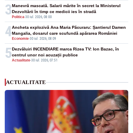
3
Manevră mascată. Salarii mărite în secret la Ministerul
Dezvoltării în timp ce medicii ies în stradă
Politica
-
30 iul. 2026, 08:00
4
Ancheta explozivă Ana Maria Păcuraru: Șantierul Damen
Mangalia, dosarul care scufundă apărarea României
Economie
-
30 iul. 2026, 08:09
5
Dezvăluiri INCENDIARE marca Rizea TV: Ion Bazac, în
centrul unor noi acuzații publice
Actualitate
-
30 iul. 2026, 07:51
ACTUALITATE