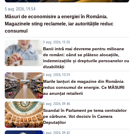
5 aug. 2026, 19:54
Măsuri de economisire a energiei în România.
Magazinele sting reclamele, iar autoritățile reduc
consumul
5 aug. 2026, 15:03
Banii intră mai devreme pentru milioane
de români: când se plătesc alocațiile,
indemnizațiile și drepturile persoanelor cu
dizabilități
5 aug. 2026, 10:29
Marile lanțuri de magazine din România
reduc consumul de energie. Ce MĂSURI
au anunțat retailerii
5 aug. 2026, 09:46
Scandal în Parlament pe tema centralelor
pe cărbune. Vot decisiv în Camera
Deputaților
5 aug. 2026, 09:42