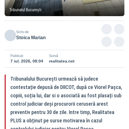
Tribunalul București
Scris de
Stoica Marian
Publicat
Sursă
7 iul. 2026, 08:04
realitatea.net
Tribunalului București urmează să judece
contestație depusă de DIICOT, după ce Viorel Pașca,
copiii, soția lui, dar si o asociată au fost plasați sub
control judiciar deși procurorii ceruseră arest
preventiv pentru 30 de zile. Intre timp, Realitatea
PLUS a obținut pe surse motivarea în cazul
controlului judiciar pentru Viorel Pașca.