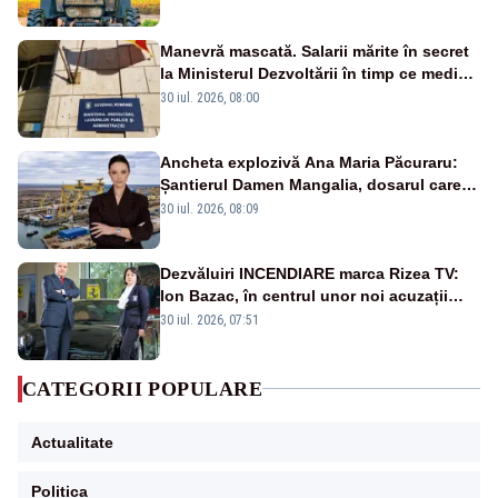
Manevră mascată. Salarii mărite în secret
la Ministerul Dezvoltării în timp ce medicii
ies în stradă
30 iul. 2026, 08:00
Ancheta explozivă Ana Maria Păcuraru:
Șantierul Damen Mangalia, dosarul care
scufundă apărarea României
30 iul. 2026, 08:09
Dezvăluiri INCENDIARE marca Rizea TV:
Ion Bazac, în centrul unor noi acuzații
publice
30 iul. 2026, 07:51
CATEGORII POPULARE
Actualitate
Politica