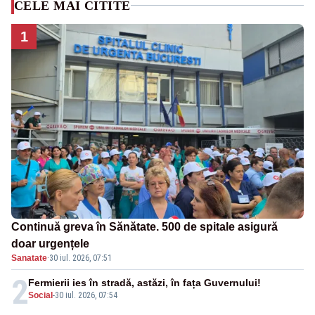
CELE MAI CITITE
1
Continuă greva în Sănătate. 500 de spitale asigură
doar urgențele
Sanatate
·
30 iul. 2026, 07:51
2
Fermierii ies în stradă, astăzi, în fața Guvernului!
Social
-
30 iul. 2026, 07:54