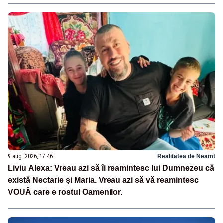
9 aug. 2026, 17:46
Realitatea de Neamt
Liviu Alexa: Vreau azi sǎ îi reamintesc lui Dumnezeu cǎ
existǎ Nectarie şi Maria. Vreau azi sǎ vǎ reamintesc
VOUǍ care e rostul Oamenilor.