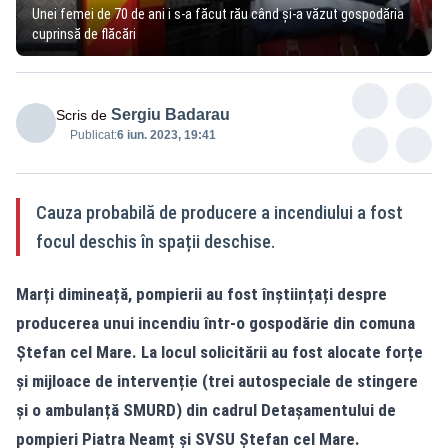
Unei femei de 70 de ani i s-a făcut rău când și-a văzut gospodăria
cuprinsă de flăcări
Sergiu Badarau
Scris de
Publicat:
6 iun. 2023, 19:41
Cauza probabilă de producere a incendiului a fost
focul deschis în spații deschise.
Marți dimineață, pompierii au fost înștiințați despre
producerea unui incendiu într-o gospodărie din comuna
Ștefan cel Mare. La locul solicitării au fost alocate forțe
și mijloace de intervenție (trei autospeciale de stingere
și o ambulanță SMURD) din cadrul Detașamentului de
pompieri Piatra Neamț și SVSU Ștefan cel Mare.