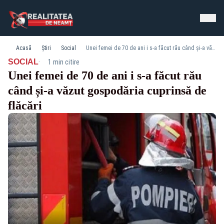
Acasă
Știri
Social
Unei femei de 70 de ani i s-a făcut rău când și-a văzut gospodăria cuprinsă de flăcări
·
SOCIAL
1 min citire
Unei femei de 70 de ani i s-a făcut rău
când și-a văzut gospodăria cuprinsă de
flăcări