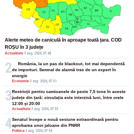
Alerte meteo de caniculă în aproape toată țara. COD
ROȘU în 3 județe
Actualitate
·
3 aug. 2026, 07:48
2
România, la un pas de blackout, tot mai dependentă
de importuri. Semnal de alarmă tras de un expert în
energie
Economie
-
3 aug. 2026, 07:51
3
Restricții pentru camioanele de peste 7,5 tone în aceste
județe din țară: circulația este interzisă luni, între orele
12:00 și 20:00
Actualitate
-
3 aug. 2026, 07:55
4
Senatul începe o nouă sesiune extraordinară pentru
aprobarea unor jaloane din PNRR
Politica
-
3 aug. 2026, 07:58