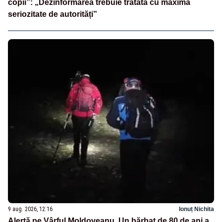
copii”: „Dezinformarea trebuie tratată cu maximă
seriozitate de autorități”
9 aug. 2026, 12:16
Ionuț Nichita
Alertă pe Vârful Moldoveanu. Un bărbat de 80 de ani a