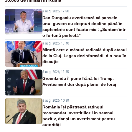
50.000 de militari în Rusia
9 aug. 2026, 17:50
Dan Dungaciu avertizează că șansele
unui guvern cu drepturi depline până în
septembrie sunt foarte mici: „Suntem într-
o furtună perfectă”
9 aug. 2026, 15:40
Miruță cere o măsură radicală după atacul
de la Cluj. Legea dezinformării, din nou în
discuție
8 aug. 2026, 13:35
Groenlanda îi pune frână lui Trump.
Avertisment dur după planul de foraj
8 aug. 2026, 10:38
România își păstrează ratingul
recomandat investițiilor. Un semnal
pozitiv, dar și un avertisment pentru
autorități