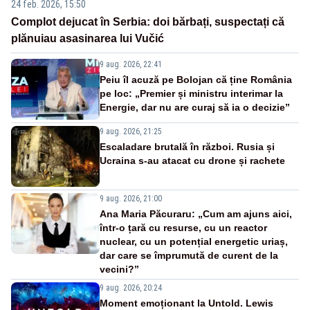
24 feb. 2026, 15:50
Complot dejucat în Serbia: doi bărbați, suspectați că
plănuiau asasinarea lui Vučić
9 aug. 2026, 22:41
Peiu îl acuză pe Bolojan că ține România
pe loc: „Premier și ministru interimar la
Energie, dar nu are curaj să ia o decizie”
9 aug. 2026, 21:25
Escaladare brutală în război. Rusia și
Ucraina s-au atacat cu drone și rachete
9 aug. 2026, 21:00
Ana Maria Păcuraru: „Cum am ajuns aici,
într-o țară cu resurse, cu un reactor
nuclear, cu un potențial energetic uriaș,
dar care se împrumută de curent de la
vecini?”
9 aug. 2026, 20:24
Moment emoționant la Untold. Lewis