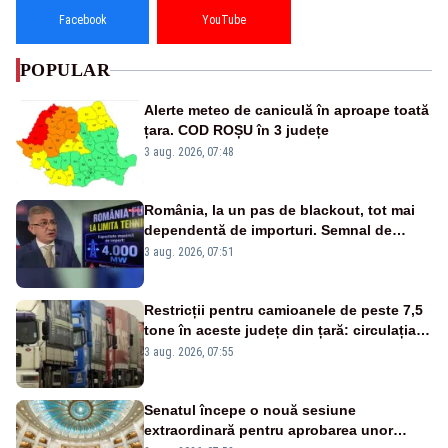
Facebook
YouTube
POPULAR
Alerte meteo de caniculă în aproape toată
țara. COD ROȘU în 3 județe
3 aug. 2026, 07:48
România, la un pas de blackout, tot mai
dependentă de importuri. Semnal de
alarmă tras de un expert în energie
3 aug. 2026, 07:51
Restricții pentru camioanele de peste 7,5
tone în aceste județe din țară: circulația
este interzisă luni, între orele 12:00 și
3 aug. 2026, 07:55
20:00
Senatul începe o nouă sesiune
extraordinară pentru aprobarea unor