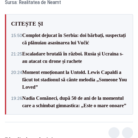
Sursa: Realitatea de Neamt
CITEȘTE ȘI
Complot dejucat în Serbia: doi bărbați, suspectați
15:50
că plănuiau asasinarea lui Vučić
Escaladare brutală în război. Rusia și Ucraina s-
21:25
au atacat cu drone și rachete
Moment emoționant la Untold. Lewis Capaldi a
20:24
făcut tot stadionul să cânte melodia „Someone You
Loved”
Nadia Comăneci, după 50 de ani de la momentul
19:26
care a schimbat gimnastica: „Este o mare onoare”