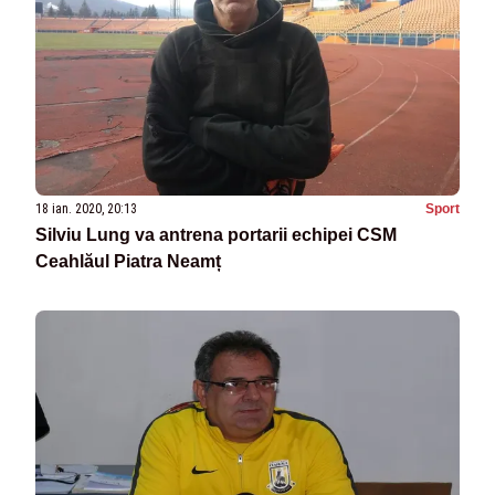
18 ian. 2020, 20:13
Sport
Silviu Lung va antrena portarii echipei CSM
Ceahlăul Piatra Neamț