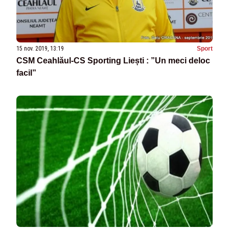
15 nov. 2019, 13:19
Sport
CSM Ceahlăul-CS Sporting Liești : ”Un meci deloc
facil”