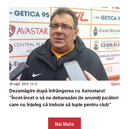
28 sept. 2019, 13:31
Sport
Dezamăgire după înfrângerea cu Aerostarul:
”Încet-încet o să ne debarasăm de anumiţi jucători
care nu înţeleg că trebuie să lupte pentru club”
Mai Multe