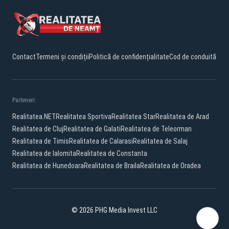
Contact
Termeni și condiții
Politică de confidențialitate
Cod de conduită
Parteneri:
Realitatea.NET
Realitatea Sportiva
Realitatea Star
Realitatea de Arad
Realitatea de Cluj
Realitatea de Galati
Realitatea de Teleorman
Realitatea de Timis
Realitatea de Calarasi
Realitatea de Salaj
Realitatea de Ialomita
Realitatea de Constanta
Realitatea de Hunedoara
Realitatea de Braila
Realitatea de Oradea
© 2026 PHG Media Invest LLC
Facebook
YouTube