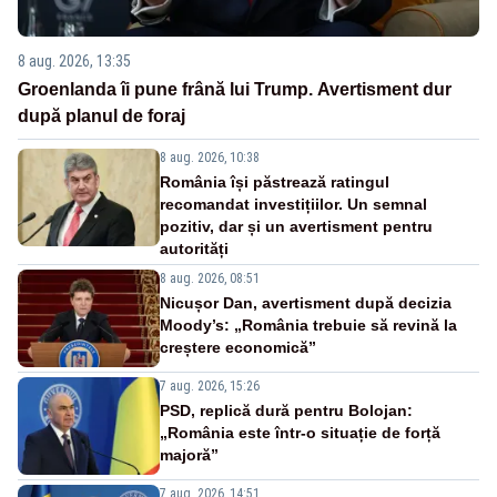
8 aug. 2026, 13:35
Groenlanda îi pune frână lui Trump. Avertisment dur
după planul de foraj
8 aug. 2026, 10:38
România își păstrează ratingul
recomandat investițiilor. Un semnal
pozitiv, dar și un avertisment pentru
autorități
8 aug. 2026, 08:51
Nicușor Dan, avertisment după decizia
Moody’s: „România trebuie să revină la
creștere economică”
7 aug. 2026, 15:26
PSD, replică dură pentru Bolojan:
„România este într-o situație de forță
majoră”
7 aug. 2026, 14:51