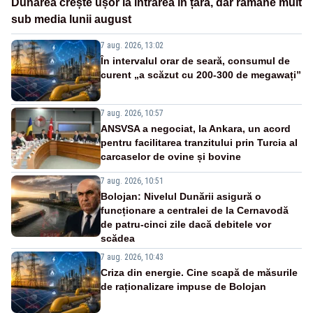
Dunărea crește ușor la intrarea în țară, dar rămâne mult
sub media lunii august
7 aug. 2026, 13:02
În intervalul orar de seară, consumul de
curent „a scăzut cu 200-300 de megawați”
7 aug. 2026, 10:57
ANSVSA a negociat, la Ankara, un acord
pentru facilitarea tranzitului prin Turcia al
carcaselor de ovine și bovine
7 aug. 2026, 10:51
Bolojan: Nivelul Dunării asigură o
funcționare a centralei de la Cernavodă
de patru-cinci zile dacă debitele vor
scădea
7 aug. 2026, 10:43
Criza din energie. Cine scapă de măsurile
de raționalizare impuse de Bolojan