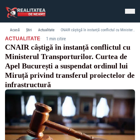
Acasă
Știri
Actualitate
CNAIR câștigă în instanță conflictul cu Ministerul Transporturilor. Curtea de Apel București a suspendat ordinul lui Miruță privind transferul proiectelor de infrastructură
·
ACTUALITATE
1 min citire
CNAIR câștigă în instanță conflictul cu
Ministerul Transporturilor. Curtea de
Apel București a suspendat ordinul lui
Miruță privind transferul proiectelor de
infrastructură