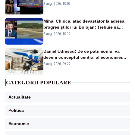
pierdute de fiecare român
2 aug. 2026, 10:09
Mihai Chirica, atac devastator la adresa
progresiștilor lui Bolojan: Trebuie să
protejăm și natura, dar nu șținem omaneii
2 aug. 2026, 10:12
în stare permanentă de alertă
Daniel Udrescu: De ce patrimoniul va
deveni conceptul central al economiei
viitoare?
2 aug. 2026, 09:22
CATEGORII POPULARE
Actualitate
Politica
Economie