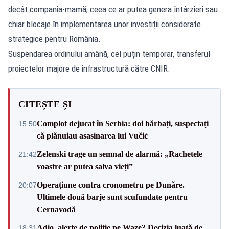
decât compania-mamă, ceea ce ar putea genera întârzieri sau
chiar blocaje în implementarea unor investiții considerate
strategice pentru România.
Suspendarea ordinului amână, cel puțin temporar, transferul
proiectelor majore de infrastructură către CNIR.
CITEȘTE ȘI
Complot dejucat în Serbia: doi bărbați, suspectați
15:50
că plănuiau asasinarea lui Vučić
Zelenski trage un semnal de alarmă: „Rachetele
21:42
voastre ar putea salva vieți”
Operațiune contra cronometru pe Dunăre.
20:07
Ultimele două barje sunt scufundate pentru
Cernavodă
Adio, alerte de poliție pe Waze? Decizia luată de
18:31