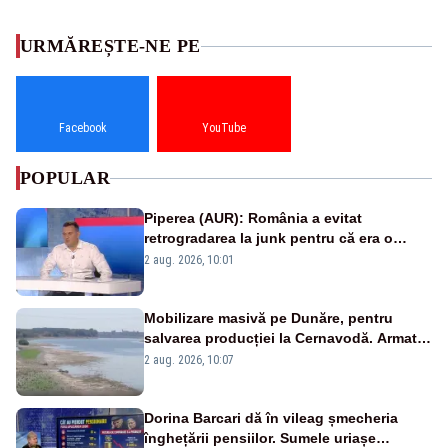
URMĂREȘTE-NE PE
Facebook
YouTube
POPULAR
Piperea (AUR): România a evitat
retrogradarea la junk pentru că era o
catastrofă pentru bănci și fondurile de
2 aug. 2026, 10:01
pensii
Mobilizare masivă pe Dunăre, pentru
salvarea producției la Cernavodă. Armata
va detona o stâncă și va devia apa
2 aug. 2026, 10:07
fluviului - IMAGINI AERIENE
Dorina Barcari dă în vileag șmecheria
înghețării pensiilor. Sumele uriașe