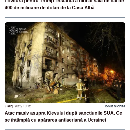
Lovitură pentru Trump. Instanța a blocat sala de bal de
400 de milioane de dolari de la Casa Albă
8 aug. 2026, 10:12
Ionuț Nichita
Atac masiv asupra Kievului după sancțiunile SUA. Ce
se întâmplă cu apărarea antiaeriană a Ucrainei