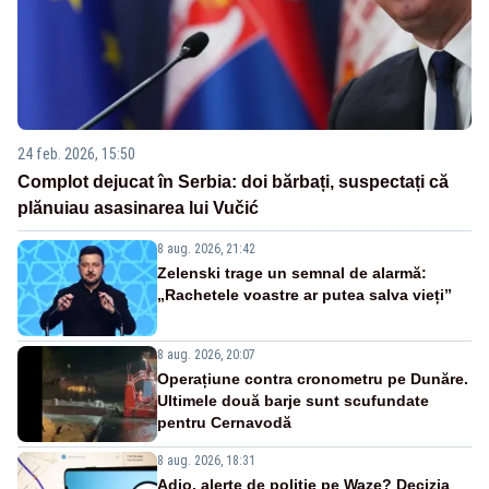
24 feb. 2026, 15:50
Complot dejucat în Serbia: doi bărbați, suspectați că
plănuiau asasinarea lui Vučić
8 aug. 2026, 21:42
Zelenski trage un semnal de alarmă:
„Rachetele voastre ar putea salva vieți”
8 aug. 2026, 20:07
Operațiune contra cronometru pe Dunăre.
Ultimele două barje sunt scufundate
pentru Cernavodă
8 aug. 2026, 18:31
Adio, alerte de poliție pe Waze? Decizia