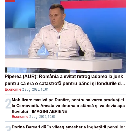
Piperea (AUR): România a evitat retrogradarea la junk
pentru că era o catastrofă pentru bănci și fondurile de
Economie
·
2 aug. 2026, 10:01
pensii
2
Mobilizare masivă pe Dunăre, pentru salvarea producției
la Cernavodă. Armata va detona o stâncă și va devia apa
fluviului - IMAGINI AERIENE
Economie
-
2 aug. 2026, 10:07
3
Dorina Barcari dă în vileag șmecheria înghețării pensiilor.