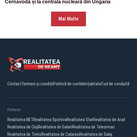
Cernavodă și la centrala nucleară din Ungaria
Mai Multe
Contact
Termeni și condiții
Politică de confidențialitate
Cod de conduită
Parteneri:
Realitatea.NET
Realitatea Sportiva
Realitatea Star
Realitatea de Arad
Realitatea de Cluj
Realitatea de Galati
Realitatea de Teleorman
Realitatea de Timis
Realitatea de Calarasi
Realitatea de Salaj