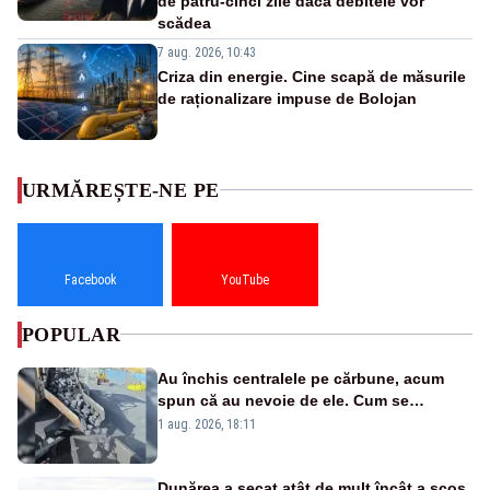
de patru-cinci zile dacă debitele vor
scădea
7 aug. 2026, 10:43
Criza din energie. Cine scapă de măsurile
de raționalizare impuse de Bolojan
URMĂREȘTE-NE PE
Facebook
YouTube
POPULAR
Au închis centralele pe cărbune, acum
spun că au nevoie de ele. Cum se
pasează vina în plină criză energetică
1 aug. 2026, 18:11
Dunărea a secat atât de mult încât a scos