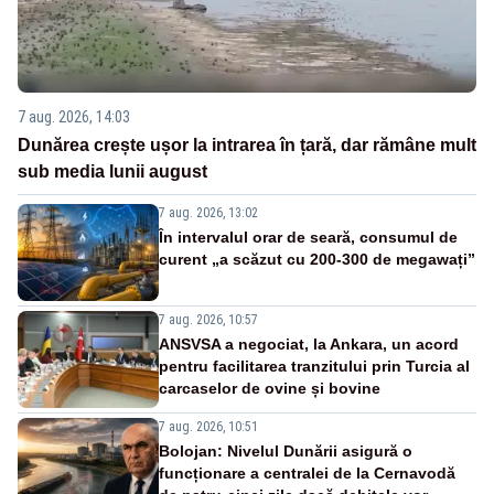
7 aug. 2026, 14:03
Dunărea crește ușor la intrarea în țară, dar rămâne mult
sub media lunii august
7 aug. 2026, 13:02
În intervalul orar de seară, consumul de
curent „a scăzut cu 200-300 de megawați”
7 aug. 2026, 10:57
ANSVSA a negociat, la Ankara, un acord
pentru facilitarea tranzitului prin Turcia al
carcaselor de ovine și bovine
7 aug. 2026, 10:51
Bolojan: Nivelul Dunării asigură o
funcționare a centralei de la Cernavodă