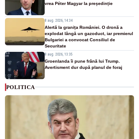
vrea Péter Magyar la președinție
8 aug. 2026, 14:34
Alertă la granița României. O dronă a
explodat lângă un gazoduct, iar premierul
Bulgariei a convocat Consiliul de
Securitate
8 aug. 2026, 13:35
Groenlanda îi pune frână lui Trump.
Avertisment dur după planul de foraj
POLITICA