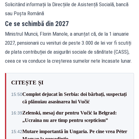
Solicitând informații la Direcțiile de Asistență Socială, bancă
sau Poșta Română
Ce se schimbă din 2027
Ministrul Muncii, Florin Manole, a anunțat că, de la 1 ianuarie
2027, pensionarii cu venituri de peste 3.000 de lei vor fi scutiți
de plata contribuției de asigurări sociale de sănătate (CASS),
ceea ce va conduce la creșterea sumelor nete încasate lunar.
CITEȘTE ȘI
Complot dejucat în Serbia: doi bărbați, suspectați
15:50
că plănuiau asasinarea lui Vučić
Zelenski, mesaj dur pentru Vučić la Belgrad:
16:39
„Ucraina nu are timp pentru scepticism”
Mutare importantă în Ungaria. Pe cine vrea Péter
15:42
Magyar la președinție