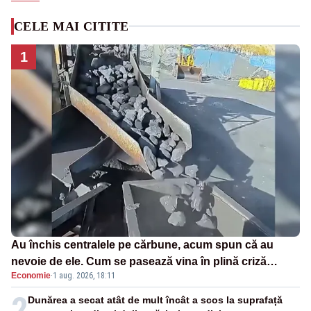
CELE MAI CITITE
1
Au închis centralele pe cărbune, acum spun că au
nevoie de ele. Cum se pasează vina în plină criză
Economie
·
1 aug. 2026, 18:11
energetică
2
Dunărea a secat atât de mult încât a scos la suprafață