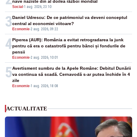
nave naziste din al doilea război mondial
Social
-
1 aug. 2026, 23:10
3
Daniel Udrescu: De ce patrimoniul va deveni conceptul
central al economiei viitoare?
Economie
-
2 aug. 2026, 09:22
4
Piperea (AUR): România a evitat retrogradarea la junk
pentru că era o catastrofă pentru bănci și fondurile de
pensii
Economie
-
2 aug. 2026, 10:01
5
Avertisment sumbru de la Apele Române: Debitul Dunării
va continua să scadă. Cernavodă s-ar putea închide în 4
zile
Economie
-
1 aug. 2026, 18:08
ACTUALITATE