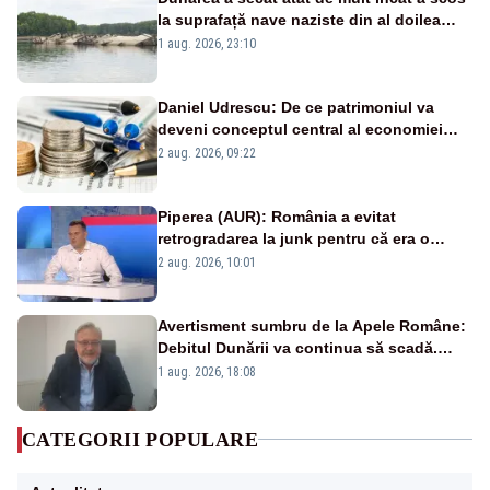
la suprafață nave naziste din al doilea
război mondial
1 aug. 2026, 23:10
Daniel Udrescu: De ce patrimoniul va
deveni conceptul central al economiei
viitoare?
2 aug. 2026, 09:22
Piperea (AUR): România a evitat
retrogradarea la junk pentru că era o
catastrofă pentru bănci și fondurile de
2 aug. 2026, 10:01
pensii
Avertisment sumbru de la Apele Române:
Debitul Dunării va continua să scadă.
Cernavodă s-ar putea închide în 4 zile
1 aug. 2026, 18:08
CATEGORII POPULARE