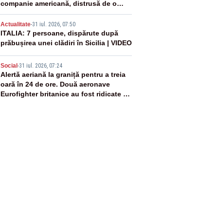
companie americană, distrusă de o
rachetă rusească
4
Actualitate
-
31 iul. 2026, 07:50
ITALIA: 7 persoane, dispărute după
prăbușirea unei clădiri în Sicilia | VIDEO
5
Social
-
31 iul. 2026, 07:24
Alertă aeriană la graniță pentru a treia
oară în 24 de ore. Două aeronave
Eurofighter britanice au fost ridicate de
la sol