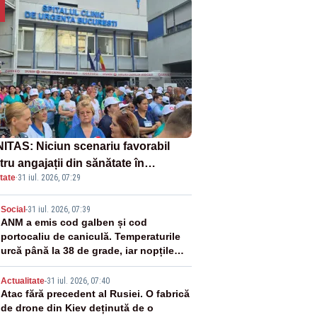
ITAS: Niciun scenariu favorabil
ru angajații din sănătate în
tate
·
31 iul. 2026, 07:29
ectul Legii salarizării
2
Social
-
31 iul. 2026, 07:39
ANM a emis cod galben și cod
portocaliu de caniculă. Temperaturile
urcă până la 38 de grade, iar nopțile
devin tropicale
3
Actualitate
-
31 iul. 2026, 07:40
Atac fără precedent al Rusiei. O fabrică
de drone din Kiev deținută de o