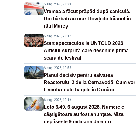
6 aug. 2026, 21:39
Vremea a făcut prăpăd după caniculă.
Doi bărbați au murit loviți de trăsnet în
râul Mureș
6 aug. 2026, 20:17
Start spectaculos la UNTOLD 2026.
Artistul-surpriză care deschide prima
seară de festival
6 aug. 2026, 19:56
Planul decisiv pentru salvarea
Reactorului 2 de la Cernavodă. Cum vor
fi scufundate barjele în Dunăre
6 aug. 2026, 19:19
Loto 6/49, 6 august 2026. Numerele
câștigătoare au fost anunțate. Miza
depășește 9 milioane de euro