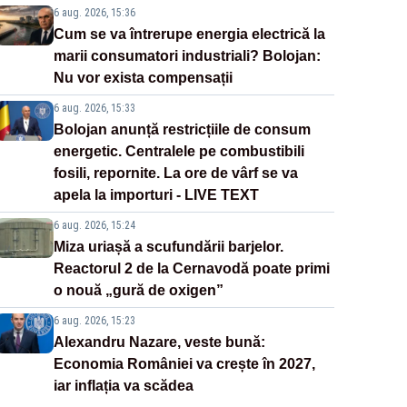
6 aug. 2026, 15:36
Cum se va întrerupe energia electrică la
marii consumatori industriali? Bolojan:
Nu vor exista compensații
6 aug. 2026, 15:33
Bolojan anunță restricțiile de consum
energetic. Centralele pe combustibili
fosili, repornite. La ore de vârf se va
apela la importuri - LIVE TEXT
6 aug. 2026, 15:24
Miza uriașă a scufundării barjelor.
Reactorul 2 de la Cernavodă poate primi
o nouă „gură de oxigen”
6 aug. 2026, 15:23
Alexandru Nazare, veste bună:
Economia României va crește în 2027,
iar inflația va scădea