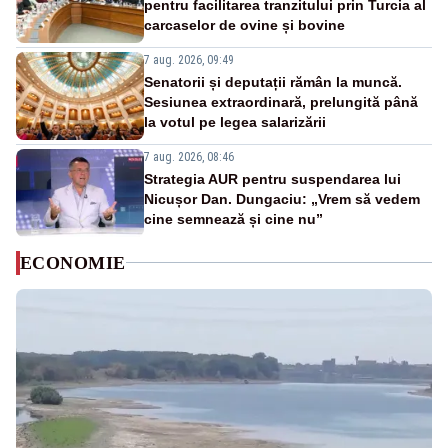
pentru facilitarea tranzitului prin Turcia al
carcaselor de ovine și bovine
7 aug. 2026, 09:49
Senatorii și deputații rămân la muncă.
Sesiunea extraordinară, prelungită până
la votul pe legea salarizării
7 aug. 2026, 08:46
Strategia AUR pentru suspendarea lui
Nicușor Dan. Dungaciu: „Vrem să vedem
cine semnează și cine nu”
ECONOMIE