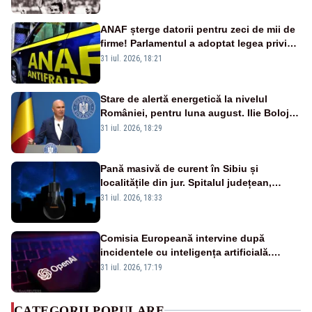
ANAF șterge datorii pentru zeci de mii de
firme! Parlamentul a adoptat legea privind
amnistia fiscală
31 iul. 2026, 18:21
Stare de alertă energetică la nivelul
României, pentru luna august. Ilie Bolojan
a anunțat importuri și posibile restricții –
31 iul. 2026, 18:29
VIDEO
Pană masivă de curent în Sibiu și
localitățile din jur. Spitalul județean,
semafoarele, rețelele de telefonie, grav
31 iul. 2026, 18:33
afectate
Comisia Europeană intervine după
incidentele cu inteligența artificială.
OpenAI și Anthropic, vizate
31 iul. 2026, 17:19
CATEGORII POPULARE