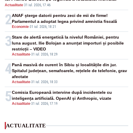
Actualitate
·
31 iul. 2026, 17:46
2
ANAF șterge datorii pentru zeci de mii de firme!
Parlamentul a adoptat legea privind amnistia fiscală
Economie
-
31 iul. 2026, 18:21
3
Stare de alertă energetică la nivelul României, pentru
luna august. Ilie Bolojan a anunțat importuri și posibile
restricții – VIDEO
Actualitate
-
31 iul. 2026, 18:29
4
Pană masivă de curent în Sibiu și localitățile din jur.
Spitalul județean, semafoarele, rețelele de telefonie, grav
afectate
Actualitate
-
31 iul. 2026, 18:33
5
Comisia Europeană intervine după incidentele cu
inteligența artificială. OpenAI și Anthropic, vizate
Actualitate
-
31 iul. 2026, 17:19
ACTUALITATE