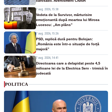
carosabil. Avertisment CNAIR
7 aug. 2026, 15:38
Vedeta de la Survivor, mărturisire
emoționantă după moartea lui Mircea
Lucescu: „Am plâns”
7 aug. 2026, 15:26
PSD, replică dură pentru Bolojan:
„România este într-o situație de forță
majoră”
7 aug. 2026, 14:41
Directoarea care a delapidat peste 4,5
milioane lei de la Electrica Serv - trimisă în
judecată
POLITICA