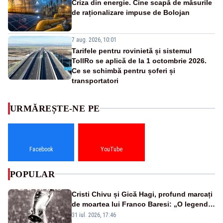
Criza din energie. Cine scapă de măsurile
de raționalizare impuse de Bolojan
7 aug. 2026, 10:01
Tarifele pentru rovinietă și sistemul
TollRo se aplică de la 1 octombrie 2026.
Ce se schimbă pentru șoferi și
transportatori
URMĂREȘTE-NE PE
Facebook
YouTube
POPULAR
Cristi Chivu și Gică Hagi, profund marcați
de moartea lui Franco Baresi: „O legendă
a fotbalului mondial”
31 iul. 2026, 17:46