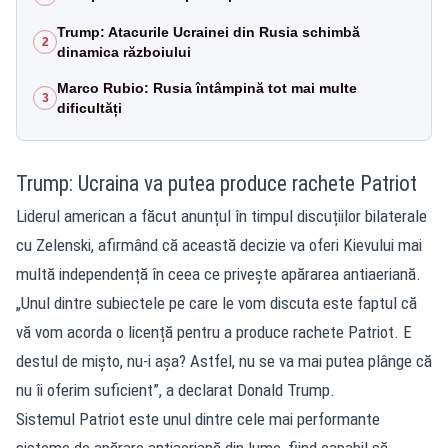
Trump: Atacurile Ucrainei din Rusia schimbă
2
dinamica războiului
Marco Rubio: Rusia întâmpină tot mai multe
3
dificultăți
Trump: Ucraina va putea produce rachete Patriot
Liderul american a făcut anunțul în timpul discuțiilor bilaterale
cu Zelenski, afirmând că această decizie va oferi Kievului mai
multă independență în ceea ce privește apărarea antiaeriană.
„Unul dintre subiectele pe care le vom discuta este faptul că
vă vom acorda o licență pentru a produce rachete Patriot. E
destul de mișto, nu-i așa? Astfel, nu se va mai putea plânge că
nu îi oferim suficient”, a declarat Donald Trump.
Sistemul Patriot este unul dintre cele mai performante
sisteme de apărare antiaeriană din lume, fiind capabil să