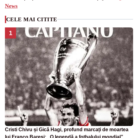
News
CELE MAI CITITE
1
Cristi Chivu și Gică Hagi, profund marcați de moartea
lui Franco Baresi: „O legendă a fotbalului mondial”