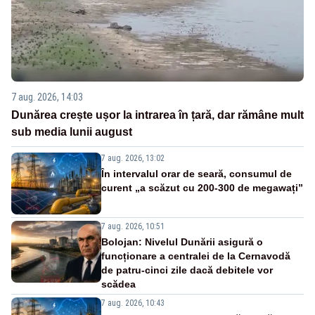
7 aug. 2026, 14:03
Dunărea crește ușor la intrarea în țară, dar rămâne mult
sub media lunii august
7 aug. 2026, 13:02
În intervalul orar de seară, consumul de
curent „a scăzut cu 200-300 de megawați”
7 aug. 2026, 10:51
Bolojan: Nivelul Dunării asigură o
funcționare a centralei de la Cernavodă
de patru-cinci zile dacă debitele vor
scădea
7 aug. 2026, 10:43