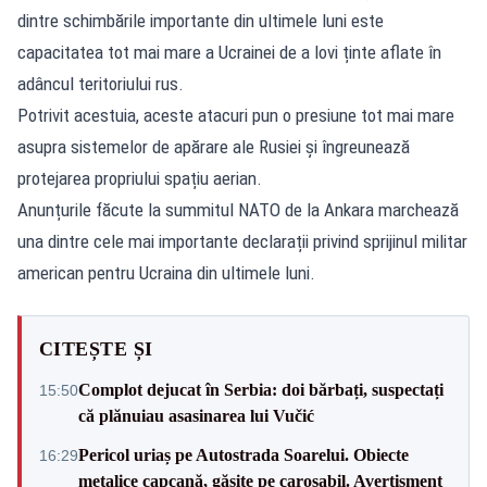
dintre schimbările importante din ultimele luni este
capacitatea tot mai mare a Ucrainei de a lovi ținte aflate în
adâncul teritoriului rus.
Potrivit acestuia, aceste atacuri pun o presiune tot mai mare
asupra sistemelor de apărare ale Rusiei și îngreunează
protejarea propriului spațiu aerian.
Anunțurile făcute la summitul NATO de la Ankara marchează
una dintre cele mai importante declarații privind sprijinul militar
american pentru Ucraina din ultimele luni.
CITEȘTE ȘI
Complot dejucat în Serbia: doi bărbați, suspectați
15:50
că plănuiau asasinarea lui Vučić
Pericol uriaș pe Autostrada Soarelui. Obiecte
16:29
metalice capcană, găsite pe carosabil. Avertisment