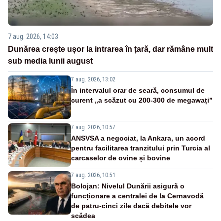
7 aug. 2026, 14:03
Dunărea crește ușor la intrarea în țară, dar rămâne mult
sub media lunii august
7 aug. 2026, 13:02
În intervalul orar de seară, consumul de
curent „a scăzut cu 200-300 de megawați”
7 aug. 2026, 10:57
ANSVSA a negociat, la Ankara, un acord
pentru facilitarea tranzitului prin Turcia al
carcaselor de ovine și bovine
7 aug. 2026, 10:51
Bolojan: Nivelul Dunării asigură o
funcționare a centralei de la Cernavodă
de patru-cinci zile dacă debitele vor
scădea