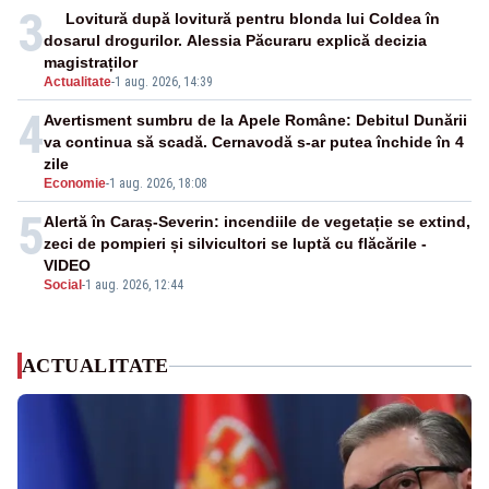
3
Lovitură după lovitură pentru blonda lui Coldea în
dosarul drogurilor. Alessia Păcuraru explică decizia
magistraților
Actualitate
-
1 aug. 2026, 14:39
4
Avertisment sumbru de la Apele Române: Debitul Dunării
va continua să scadă. Cernavodă s-ar putea închide în 4
zile
Economie
-
1 aug. 2026, 18:08
5
Alertă în Caraș-Severin: incendiile de vegetație se extind,
zeci de pompieri și silvicultori se luptă cu flăcările -
VIDEO
Social
-
1 aug. 2026, 12:44
ACTUALITATE