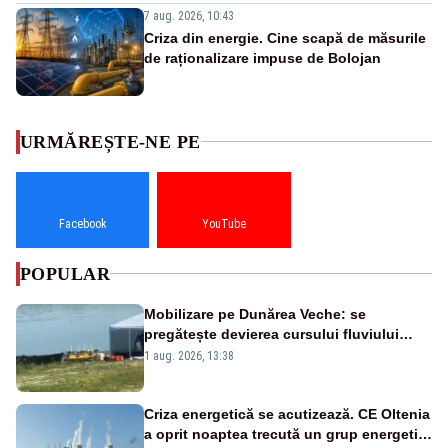
7 aug. 2026, 10:43
Criza din energie. Cine scapă de măsurile
de raționalizare impuse de Bolojan
URMĂREȘTE-NE PE
Facebook
YouTube
POPULAR
Mobilizare pe Dunărea Veche: se
pregătește devierea cursului fluviului
către Cernavodă – VIDEO
1 aug. 2026, 13:38
Criza energetică se acutizează. CE Oltenia
a oprit noaptea trecută un grup energetic