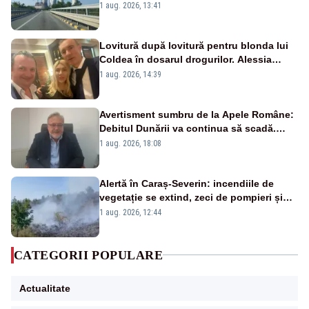
de la Rovinari
1 aug. 2026, 13:41
Lovitură după lovitură pentru blonda lui
Coldea în dosarul drogurilor. Alessia
Păcuraru explică decizia magistraților
1 aug. 2026, 14:39
Avertisment sumbru de la Apele Române:
Debitul Dunării va continua să scadă.
Cernavodă s-ar putea închide în 4 zile
1 aug. 2026, 18:08
Alertă în Caraș-Severin: incendiile de
vegetație se extind, zeci de pompieri și
silvicultori se luptă cu flăcările - VIDEO
1 aug. 2026, 12:44
CATEGORII POPULARE
Actualitate