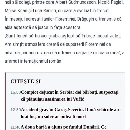
noii săi colegi, printre care Albert Gudmundsson, Nicolò Fagioli,
Moise Kean și Luca Ranieri, cu care a evoluat în trecut.
În mesajul adresat fanilor Fiorentinei, Drăgușin a transmis că
abia așteaptă să joace în fața acestora.
„Sunt fericit să fiu aici și abia aștept să îmbrac tricoul violet.
Am simțit atmosfera creată de suporterii Fiorentinei ca
adversar, iar acum vreau să o trăiesc ca parte din casa mea”, a
afirmat internaționalul român.
CITEȘTE ȘI
Complot dejucat în Serbia: doi bărbați, suspectați
15:50
că plănuiau asasinarea lui Vučić
Accident grav în Caraș-Severin. Două vehicule au
12:30
luat foc, un șofer ar putea fi mort
A doua barjă a ajuns pe fundul Dunării. Ce
11:40