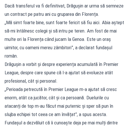
Dacă transferul va fi definitivat, Drăgușin ar urma să semneze
un contract pe patru ani cu gruparea din Florența.
„Mă simt foarte bine, sunt foarte fericit să fiu aici. Abia aștept
să-mi întâlnesc colegii și să intru pe teren. Am fost de mai
multe ori la Florența când jucam la Genoa. Este un oraș
uimitor, cu oameni mereu zâmbitori”, a declarat fundașul
român.
Drăgușin a vorbit și despre experiența acumulată în Premier
League, despre care spune că l-a ajutat să evolueze atât
profesional, cât și personal.
„Perioada petrecută în Premier League m-a ajutat să cresc
enorm, atât ca jucător, cât și ca persoană. Duelurile cu
atacanți de top m-au făcut mai puternic și sper să pun în
slujba echipei tot ceea ce am învățat”, a spus acesta.
Fundașul a dezvăluit că îi cunoaște deja pe mai mulți dintre