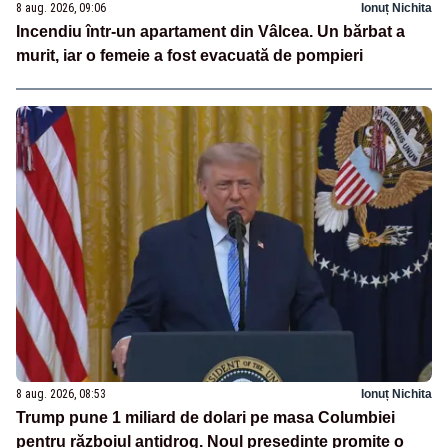
8 aug. 2026, 09:06
Ionuț Nichita
Incendiu într-un apartament din Vâlcea. Un bărbat a
murit, iar o femeie a fost evacuată de pompieri
8 aug. 2026, 08:53
Ionuț Nichita
Trump pune 1 miliard de dolari pe masa Columbiei
pentru războiul antidrog. Noul președinte promite o