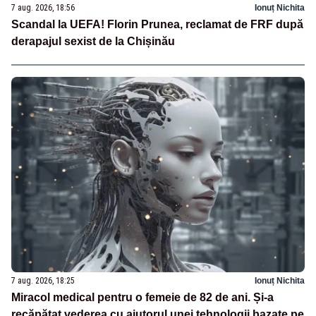
7 aug. 2026, 18:56
Ionuț Nichita
Scandal la UEFA! Florin Prunea, reclamat de FRF după
derapajul sexist de la Chișinău
7 aug. 2026, 18:25
Ionuț Nichita
Miracol medical pentru o femeie de 82 de ani. Și-a
recăpătat vederea cu ajutorul unei tehnologii bazate pe