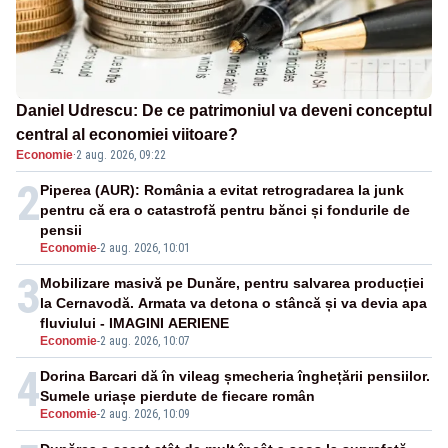
Daniel Udrescu: De ce patrimoniul va deveni conceptul
central al economiei viitoare?
Economie
·
2 aug. 2026, 09:22
2
Piperea (AUR): România a evitat retrogradarea la junk
pentru că era o catastrofă pentru bănci și fondurile de
pensii
Economie
-
2 aug. 2026, 10:01
3
Mobilizare masivă pe Dunăre, pentru salvarea producției
la Cernavodă. Armata va detona o stâncă și va devia apa
fluviului - IMAGINI AERIENE
Economie
-
2 aug. 2026, 10:07
4
Dorina Barcari dă în vileag șmecheria înghețării pensiilor.
Sumele uriașe pierdute de fiecare român
Economie
-
2 aug. 2026, 10:09