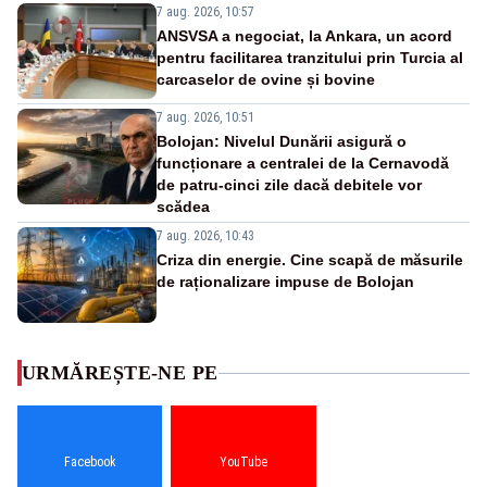
7 aug. 2026, 10:57
ANSVSA a negociat, la Ankara, un acord
pentru facilitarea tranzitului prin Turcia al
carcaselor de ovine și bovine
7 aug. 2026, 10:51
Bolojan: Nivelul Dunării asigură o
funcționare a centralei de la Cernavodă
de patru-cinci zile dacă debitele vor
scădea
7 aug. 2026, 10:43
Criza din energie. Cine scapă de măsurile
de raționalizare impuse de Bolojan
URMĂREȘTE-NE PE
Facebook
YouTube