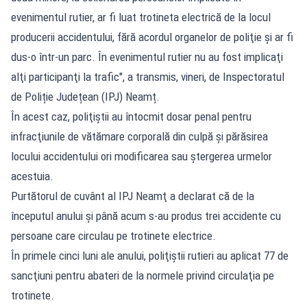
evenimentul rutier, ar fi luat trotineta electrică de la locul
producerii accidentului, fără acordul organelor de poliţie şi ar fi
dus-o într-un parc. În evenimentul rutier nu au fost implicaţi
alţi participanţi la trafic", a transmis, vineri, de Inspectoratul
de Poliție Județean (IPJ) Neamț.
În acest caz, poliţiştii au întocmit dosar penal pentru
infracţiunile de vătămare corporală din culpă şi părăsirea
locului accidentului ori modificarea sau ştergerea urmelor
acestuia.
Purtătorul de cuvânt al IPJ Neamţ a declarat că de la
începutul anului și până acum s-au produs trei accidente cu
persoane care circulau pe trotinete electrice.
În primele cinci luni ale anului, poliţiştii rutieri au aplicat 77 de
sancţiuni pentru abateri de la normele privind circulaţia pe
trotinete.