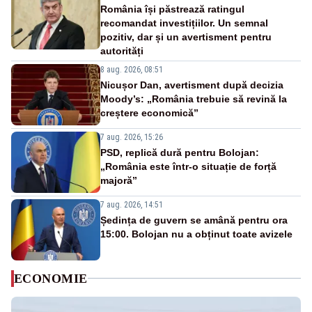
România își păstrează ratingul
recomandat investițiilor. Un semnal
pozitiv, dar și un avertisment pentru
autorități
8 aug. 2026, 08:51
Nicușor Dan, avertisment după decizia
Moody’s: „România trebuie să revină la
creștere economică”
7 aug. 2026, 15:26
PSD, replică dură pentru Bolojan:
„România este într-o situație de forță
majoră”
7 aug. 2026, 14:51
Ședința de guvern se amână pentru ora
15:00. Bolojan nu a obținut toate avizele
ECONOMIE