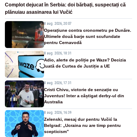
Complot dejucat în Serbia: doi bărbați, suspectați că
plănuiau asasinarea lui Vučić
8 aug. 2026, 20:07
Operațiune contra cronometru pe Dunăre.
Ultimele două barje sunt scufundate
pentru Cernavodă
8 aug. 2026, 18:31
Adio, alerte de poliție pe Waze? Decizia
luată de Curtea de Justiție a UE
8 aug. 2026, 17:31
Cristi Chivu, victorie de senzație cu
Juventus! Inter a câștigat derby-ul din
Australia
8 aug. 2026, 16:39
Zelenski, mesaj dur pentru Vučić la
Belgrad: „Ucraina nu are timp pentru
scepticism”