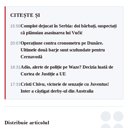
CITEȘTE ȘI
Complot dejucat în Serbia: doi bărbați, suspectați
15:50
că plănuiau asasinarea lui Vučić
Operațiune contra cronometru pe Dunăre.
20:07
Ultimele două barje sunt scufundate pentru
Cernavodă
Adio, alerte de poliție pe Waze? Decizia luată de
18:31
Curtea de Justiție a UE
Cristi Chivu, victorie de senzație cu Juventus!
17:31
Inter a câștigat derby-ul din Australia
Distribuie articolul