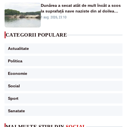
Dunărea a secat atât de mult încât a scos
la suprafață nave naziste din al doilea
război mondial
1 aug. 2026, 23:10
CATEGORII POPULARE
Actualitate
Politica
Economie
Social
Sport
Sanatate
MAI MULTE ȘTIRI DIN
SOCIAL