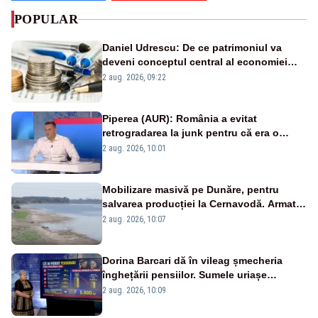
POPULAR
Daniel Udrescu: De ce patrimoniul va
deveni conceptul central al economiei
viitoare?
2 aug. 2026, 09:22
Piperea (AUR): România a evitat
retrogradarea la junk pentru că era o
catastrofă pentru bănci și fondurile de
2 aug. 2026, 10:01
pensii
Mobilizare masivă pe Dunăre, pentru
salvarea producției la Cernavodă. Armata
va detona o stâncă și va devia apa
2 aug. 2026, 10:07
fluviului - IMAGINI AERIENE
Dorina Barcari dă în vileag șmecheria
înghețării pensiilor. Sumele uriașe
pierdute de fiecare român
2 aug. 2026, 10:09