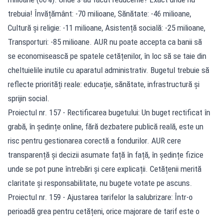
trebuia! Învățământ: -70 milioane, Sănătate: -46 milioane,
Cultură și religie: -11 milioane, Asistență socială: -25 milioane,
Transporturi: -85 milioane. AUR nu poate accepta ca banii să
se economisească pe spatele cetățenilor, în loc să se taie din
cheltuielile inutile cu aparatul administrativ. Bugetul trebuie să
reflecte priorități reale: educație, sănătate, infrastructură și
sprijin social.
Proiectul nr. 157 - Rectificarea bugetului: Un buget rectificat în
grabă, în ședințe online, fără dezbatere publică reală, este un
risc pentru gestionarea corectă a fondurilor. AUR cere
transparență și decizii asumate față în față, în ședințe fizice
unde se pot pune întrebări și cere explicații. Cetățenii merită
claritate și responsabilitate, nu bugete votate pe ascuns.
Proiectul nr. 159 - Ajustarea tarifelor la salubrizare: Într-o
perioadă grea pentru cetățeni, orice majorare de tarif este o