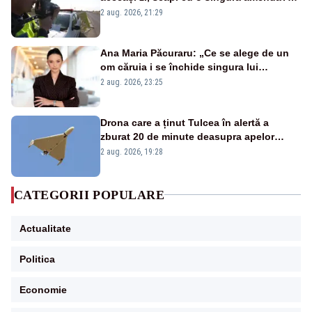
Ce spune legea
2 aug. 2026, 21:29
Ana Maria Păcuraru: „Ce se alege de un
om căruia i se închide singura lui
portiță?”
2 aug. 2026, 23:25
Drona care a ținut Tulcea în alertă a
zburat 20 de minute deasupra apelor
României. Au fost ridicate două F-16
2 aug. 2026, 19:28
CATEGORII POPULARE
Actualitate
Politica
Economie