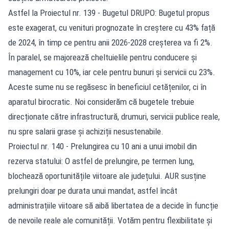
Astfel la Proiectul nr. 139 - Bugetul DRUPO: Bugetul propus
este exagerat, cu venituri prognozate în creștere cu 43% față
de 2024, în timp ce pentru anii 2026-2028 creșterea va fi 2%.
În paralel, se majorează cheltuielile pentru conducere și
management cu 10%, iar cele pentru bunuri și servicii cu 23%.
Aceste sume nu se regăsesc în beneficiul cetățenilor, ci în
aparatul birocratic. Noi considerăm că bugetele trebuie
direcționate către infrastructură, drumuri, servicii publice reale,
nu spre salarii grase și achiziții nesustenabile.
Proiectul nr. 140 - Prelungirea cu 10 ani a unui imobil din
rezerva statului: O astfel de prelungire, pe termen lung,
blochează oportunitățile viitoare ale județului. AUR susține
prelungiri doar pe durata unui mandat, astfel încât
administrațiile viitoare să aibă libertatea de a decide în funcție
de nevoile reale ale comunității. Votăm pentru flexibilitate și