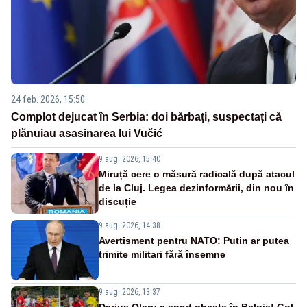
24 feb. 2026, 15:50
Complot dejucat în Serbia: doi bărbați, suspectați că
plănuiau asasinarea lui Vučić
9 aug. 2026, 15:40
Miruță cere o măsură radicală după atacul
de la Cluj. Legea dezinformării, din nou în
discuție
9 aug. 2026, 14:38
Avertisment pentru NATO: Putin ar putea
trimite militari fără însemne
9 aug. 2026, 13:37
Darius Olaru a spart gheața în Belgia! Gol