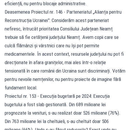
eficiență, nu pentru blocaje administrative.
Deasemenea Proiectul nr. 146 - Parteneriatul „Alianța pentru
Reconstrucția Ucrainei”: Considerăm acest parteneriat
nefiresc, întrucât prioritatea Consiliului Județean Neamț
trebuie să fie cetățenii județului Neamț. Avem copii care se
culcă flămânzi și vârstnici care nu își pot permite
medicamentele. În acest context, resursele județului nu pot fi
direcționate în afara granițelor, mai ales într-o relație
tensionată în care românii din Ucraina sunt discriminați. Votăm
pentru nevoile nemțenilor, nu pentru proiecte de imagine fără
fundament local.
Proiectul nr. 153 - Execuția bugetară pe 2024: Execuția
bugetului a fost slab gestionată. Din 689 milioane lei
prognozate la venituri, s-au realizat doar 526 milioane (76%).
Din 763 milioane lei la cheltuieli, s-au cheltuit doar 506
milioane (66%). Unde s-au făcut reducerile? Exact unde nu