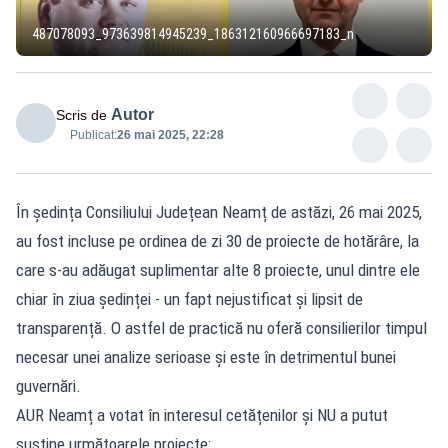
487078093_973639814945239_186312160966697183_n
Autor
Scris de
Publicat:
26 mai 2025, 22:28
În ședința Consiliului Județean Neamț de astăzi, 26 mai 2025,
au fost incluse pe ordinea de zi 30 de proiecte de hotărâre, la
care s-au adăugat suplimentar alte 8 proiecte, unul dintre ele
chiar în ziua ședinței - un fapt nejustificat și lipsit de
transparență. O astfel de practică nu oferă consilierilor timpul
necesar unei analize serioase și este în detrimentul bunei
guvernări.
AUR Neamț a votat în interesul cetățenilor și NU a putut
susține următoarele proiecte: