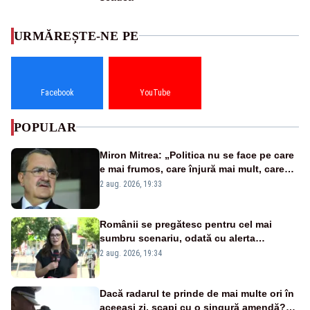
URMĂREȘTE-NE PE
Facebook
YouTube
POPULAR
Miron Mitrea: „Politica nu se face pe care
e mai frumos, care înjură mai mult, care
țipă mai tare, ci pe proiecte”
2 aug. 2026, 19:33
Românii se pregătesc pentru cel mai
sumbru scenariu, odată cu alerta
energetică
2 aug. 2026, 19:34
Dacă radarul te prinde de mai multe ori în
aceeași zi, scapi cu o singură amendă?