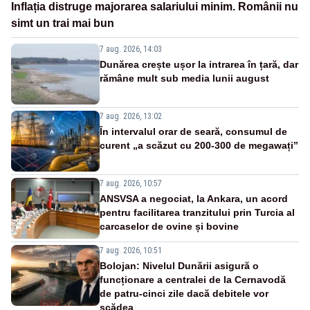
Inflația distruge majorarea salariului minim. Românii nu
simt un trai mai bun
7 aug. 2026, 14:03
Dunărea crește ușor la intrarea în țară, dar
rămâne mult sub media lunii august
7 aug. 2026, 13:02
În intervalul orar de seară, consumul de
curent „a scăzut cu 200-300 de megawați”
7 aug. 2026, 10:57
ANSVSA a negociat, la Ankara, un acord
pentru facilitarea tranzitului prin Turcia al
carcaselor de ovine și bovine
7 aug. 2026, 10:51
Bolojan: Nivelul Dunării asigură o
funcționare a centralei de la Cernavodă
de patru-cinci zile dacă debitele vor
scădea