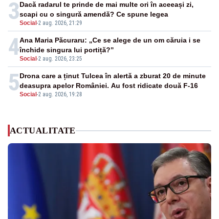
3
Dacă radarul te prinde de mai multe ori în aceeași zi,
scapi cu o singură amendă? Ce spune legea
Social
-
2 aug. 2026, 21:29
4
Ana Maria Păcuraru: „Ce se alege de un om căruia i se
închide singura lui portiță?”
Social
-
2 aug. 2026, 23:25
5
Drona care a ținut Tulcea în alertă a zburat 20 de minute
deasupra apelor României. Au fost ridicate două F-16
Social
-
2 aug. 2026, 19:28
ACTUALITATE