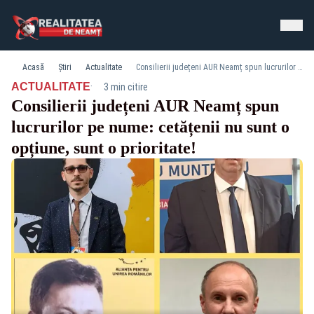
Acasă
Știri
Actualitate
Consilierii județeni AUR Neamț spun lucrurilor pe nume: cetățenii nu sunt o opțiune, sunt o prioritate!
·
ACTUALITATE
3 min citire
Consilierii județeni AUR Neamț spun
lucrurilor pe nume: cetățenii nu sunt o
opțiune, sunt o prioritate!